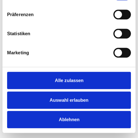
Präferenzen
Email:*
Statistiken
Password:*
Marketing
Password Confirmation:*
Alle zulassen
Auswahl erlauben
No val
Ablehnen