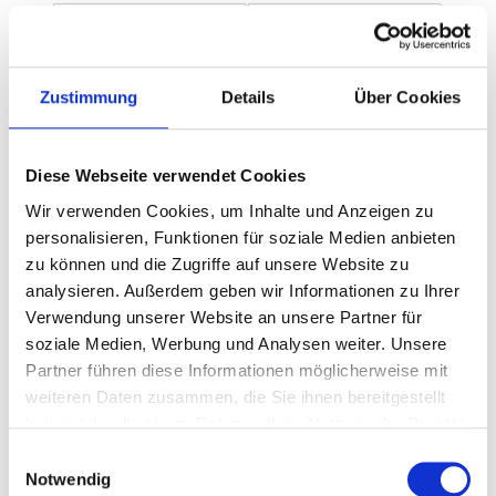
Name:
First Name
Last Name
Billing Address
Address Line 1:*
Zustimmung
Details
Über Cookies
Address Line 2:
Diese Webseite verwendet Cookies
City:*
Wir verwenden Cookies, um Inhalte und Anzeigen zu
personalisieren, Funktionen für soziale Medien anbieten
Country:*
zu können und die Zugriffe auf unsere Website zu
analysieren. Außerdem geben wir Informationen zu Ihrer
State/Province:*
Verwendung unserer Website an unsere Partner für
soziale Medien, Werbung und Analysen weiter. Unsere
Partner führen diese Informationen möglicherweise mit
Zip/Postal Code:*
weiteren Daten zusammen, die Sie ihnen bereitgestellt
haben oder die sie im Rahmen Ihrer Nutzung der Dienste
gesammelt haben.
Einwilligungsauswahl
Notwendig
Username:*