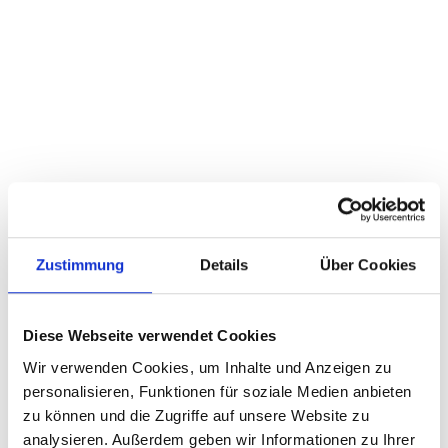
Kategorien
Betriebliches Gesundheitsmanagement
Betriebliches
Gesundheitsmanagement in
der Pflege
16. August 2024
Zustimmung
Details
Über Cookies
Diese Webseite verwendet Cookies
Wir verwenden Cookies, um Inhalte und Anzeigen zu
personalisieren, Funktionen für soziale Medien anbieten
Der Pflegeberuf ist körperlich anspruchsvoll
zu können und die Zugriffe auf unsere Website zu
und psychisch belastend. Angesichts dieser
analysieren. Außerdem geben wir Informationen zu Ihrer