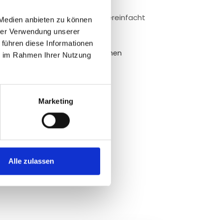
 durchgeführte Maßnahmen — vereinfacht
 Medien anbieten zu können
e §20-Förderung erheblich.
hrer Verwendung unserer
 führen diese Informationen
e Dokumentation aller Maßnahmen
ie im Rahmen Ihrer Nutzung
ür Förderanträge
en, schnellere Bearbeitung
Marketing
Alle zulassen