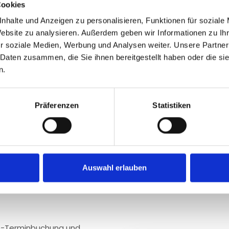
Cookies
Transparenter Einblick in
nhalte und Anzeigen zu personalisieren, Funktionen für soziale
die Nachweisführung für di
Website zu analysieren. Außerdem geben wir Informationen zu I
r soziale Medien, Werbung und Analysen weiter. Unsere Partner
Nachvollziehbar
 Daten zusammen, die Sie ihnen bereitgestellt haben oder die s
n.
Direkter Export f
Weniger Rückfrag
Präferenzen
Statistiken
Auswahl erlauben
ine-Terminbuchung und