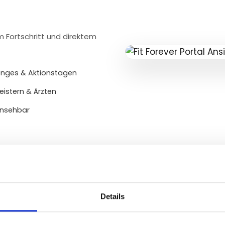
m Fortschritt und direktem
enges & Aktionstagen
eistern & Ärzten
einsehbar
KK
Details
Für Krankenka