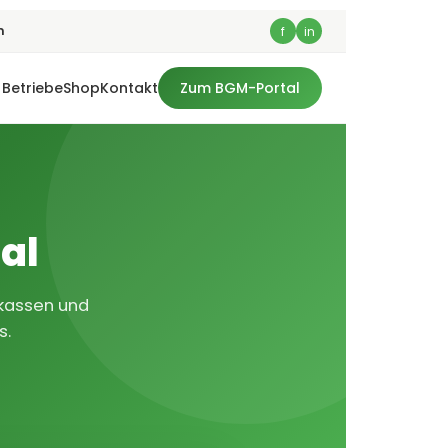
m
f
in
 Betriebe
Shop
Kontakt
Zum BGM-Portal
al
nkassen und
s.