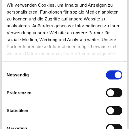
Wir verwenden Cookies, um Inhalte und Anzeigen zu
Erfolg eines Unternehmens unterstützt. In
personalisieren, Funktionen für soziale Medien anbieten
diesem Blogpost beleuchten wir die fünf
zu können und die Zugriffe auf unsere Website zu
wesentlichen Erfolgsfaktoren, die ein BGM
analysieren. Außerdem geben wir Informationen zu Ihrer
wirklich effektiv machen. Definition und
Verwendung unserer Website an unsere Partner für
Bedeutung von BGM Das Betriebliche
soziale Medien, Werbung und Analysen weiter. Unsere
Gesundheitsmanagement ist mehr als nur
Partner führen diese Informationen möglicherweise mit
die …
weiteren Daten zusammen, die Sie ihnen bereitgestellt
haben oder die sie im Rahmen Ihrer Nutzung der Dienste
Weiterlesen …
gesammelt haben.
Einwilligungsauswahl
Notwendig
Kategorien
Betriebliches Gesundheitsmanagement
Präferenzen
Statistiken
Seite
Seite
←
Marketing