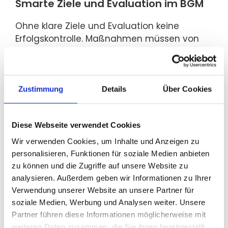
Smarte Ziele und Evaluation im BGM
Ohne klare Ziele und Evaluation keine
Erfolgskontrolle. Maßnahmen müssen von
Anfang an so entwickelt werden, dass ihre
Wirkungen messbar sind.
Nur so kann später überprüft werden, ob die
Zustimmung
Details
Über Cookies
Maßnahmen wirklich den gewünschten
Effekt haben. Hierbei ist es wichtig, von
Diese Webseite verwendet Cookies
Beginn an geeignete
Auswertungsmethoden zu integrieren, um
Wir verwenden Cookies, um Inhalte und Anzeigen zu
die Erfolge nachvollziehen und
personalisieren, Funktionen für soziale Medien anbieten
kommunizieren zu können.
zu können und die Zugriffe auf unsere Website zu
analysieren. Außerdem geben wir Informationen zu Ihrer
Verwendung unserer Website an unsere Partner für
Kommunikation als Erfolgsfaktor im
soziale Medien, Werbung und Analysen weiter. Unsere
BGM
Partner führen diese Informationen möglicherweise mit
weiteren Daten zusammen, die Sie ihnen bereitgestellt