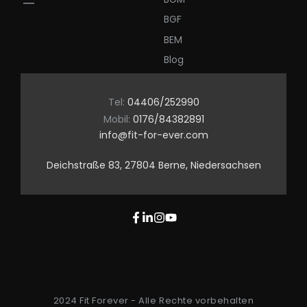
BGF
BEM
Blog
Tel:
04406/252990
Mobil:
0176/84382891
info@fit-for-ever.com
Deichstraße 83, 27804 Berne, Niedersachsen
2024 Fit Forever - Alle Rechte vorbehalten