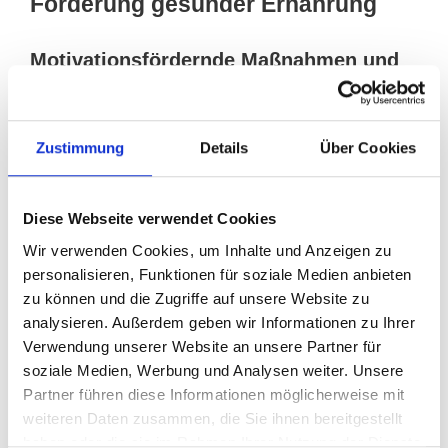
Förderung gesunder Ernährung
Motivationsfördernde Maßnahmen und
Anreize
Motivation ist der Schlüssel. Warum also nicht
Zustimmung
Details
Über Cookies
Anreize schaffen? Rabatte für Fitness- und
Gesundheitsprodukte, Belohnungen für die
Teilnahme an Ernährungsprogrammen oder
Diese Webseite verwendet Cookies
Wettbewerbe wie „Das gesündeste Team des
Wir verwenden Cookies, um Inhalte und Anzeigen zu
Monats“ können Wunder wirken. Ein bisschen
personalisieren, Funktionen für soziale Medien anbieten
Gamification macht es leichter, gesunde
zu können und die Zugriffe auf unsere Website zu
Gewohnheiten zu entwickeln.
analysieren. Außerdem geben wir Informationen zu Ihrer
Verwendung unserer Website an unsere Partner für
Es kann auch Spaß machen: In einem
soziale Medien, Werbung und Analysen weiter. Unsere
Unternehmen wurde ein Wettbewerb für die
Partner führen diese Informationen möglicherweise mit
„gesündeste Lunchbox“ ins Leben gerufen. Die
weiteren Daten zusammen, die Sie ihnen bereitgestellt
Mitarbeiter brachten kreative, gesunde Mahlzeiten
haben oder die sie im Rahmen Ihrer Nutzung der Dienste