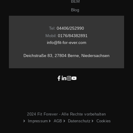
BEM
Blog
Tel:
04406/252990
Mobil:
0176/84382891
info@fit-for-ever.com
Deichstraße 83, 27804 Berne, Niedersachsen
2024 Fit Forever - Alle Rechte vorbehalten
Impressum
AGB
Datenschutz
Cookies