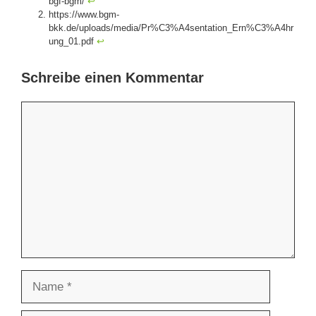
bgf-bgm/
↩︎
https://www.bgm-
bkk.de/uploads/media/Pr%C3%A4sentation_Ern%C3%A4hr
ung_01.pdf
↩︎
Schreibe einen Kommentar
Kommentar
Name