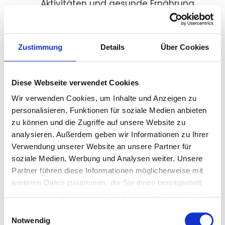
Aktivitäten und gesunde Ernährung.
Förderung von
Soziale Gesundheit:
Teamarbeit, sozialem Zusammenhalt
und einer positiven Arbeitsumgebung.
Zustimmung
Details
Über Cookies
Durch diese
ganzheitliche
Herangehensweise
werden Krankenstände
Diese Webseite verwendet Cookies
reduziert, Fehlzeiten minimiert und die
Wir verwenden Cookies, um Inhalte und Anzeigen zu
Fluktuationskosten gesenkt.
personalisieren, Funktionen für soziale Medien anbieten
zu können und die Zugriffe auf unsere Website zu
Gesunde Ernährung,
analysieren. Außerdem geben wir Informationen zu Ihrer
Schichtarbeit und körperliche
Verwendung unserer Website an unsere Partner für
Anstrengungen
soziale Medien, Werbung und Analysen weiter. Unsere
Partner führen diese Informationen möglicherweise mit
Die Pflegebranche erfordert besondere
weiteren Daten zusammen, die Sie ihnen bereitgestellt
Aufmerksamkeit auf die Ernährung und die
haben oder die sie im Rahmen Ihrer Nutzung der Dienste
körperlichen Belastungen der Mitarbeiter.
gesammelt haben.
Einwilligungsauswahl
Schichtarbeit stellt eine zusätzliche
Notwendig